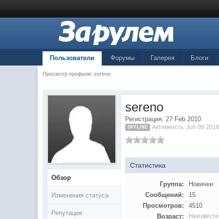
Пользователи
Форумы
Галерея
Блоги
Просмотр профиля: sereno
sereno
Регистрация: 27 Feb 2010
Активность: Jun 09 2016
OFFLINE
Статистика
Обзор
Группа:
Новички
Сообщений:
15
Изменения статуса
Просмотров:
4510
Репутация
Возраст:
Неизвесте