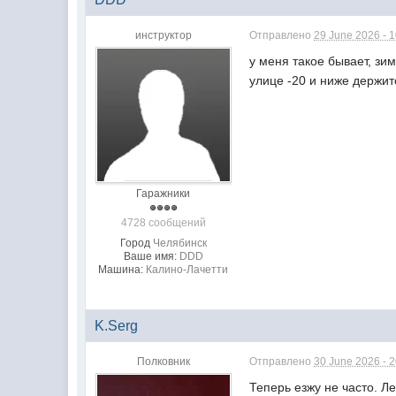
инструктор
Отправлено
29 June 2026 - 
у меня такое бывает, зи
улице -20 и ниже держи
Гаражники
4728 сообщений
Город
Челябинск
Ваше имя:
DDD
Машина:
Калино-Лачетти
K.Serg
Полковник
Отправлено
30 June 2026 - 
Теперь езжу не часто. Ле