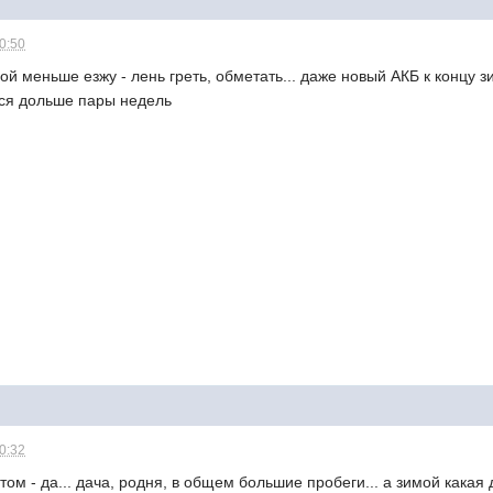
10:50
мой меньше езжу - лень греть, обметать... даже новый АКБ к концу
тся дольше пары недель
20:32
том - да... дача, родня, в общем большие пробеги... а зимой какая д