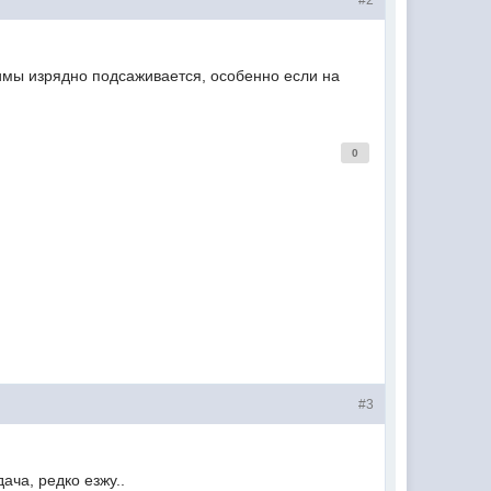
#2
 зимы изрядно подсаживается, особенно если на
0
#3
ача, редко езжу..