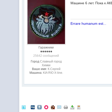
Машине 6 лет. Пока к АКБ
Errare humanum est...
Гаражники
25642 сообщений
Город
Славный город
Химки
Ваше имя:
К.Сергей
Машина:
KIA RIO X-line.