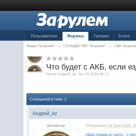
Пользователи
Форумы
Галерея
Блоги
Форум "За рулем"
→
СООБЩЕСТВО "За рулем"
→
Сайт За руле
Что будет с АКБ, если 
Автор
Андрей_kz
,
Jun 29 2026 06:17
Сообщений в теме: 2
Андрей_kz
инспектор
Отправлено
29 June 2026 - 
https://www.zr.ru/co...r-m