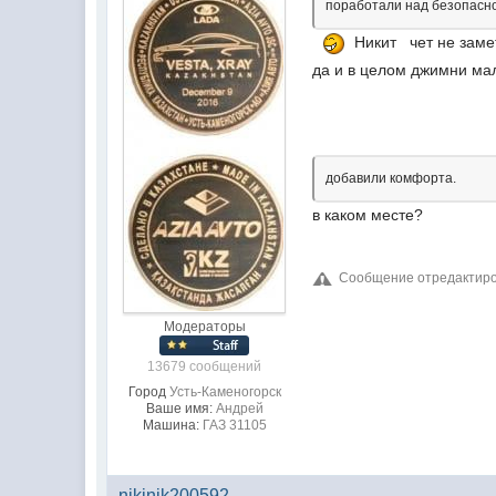
поработали над безопасн
Никит чет не зам
да и в целом джимни мал
добавили комфорта.
в каком месте?
Сообщение отредактиров
Модераторы
13679 сообщений
Город
Усть-Каменогорск
Ваше имя:
Андрей
Машина:
ГАЗ 31105
nikinik200592