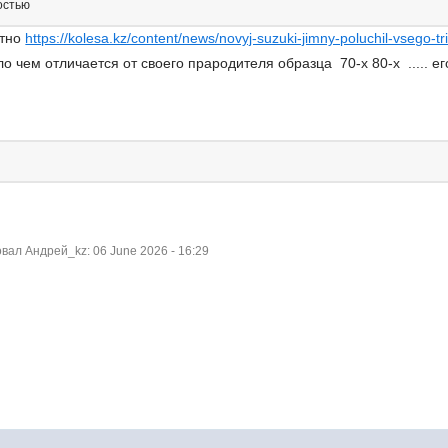
остью
етно
https://kolesa.kz/content/news/novyj-suzuki-jimny-poluchil-vsego
о чем отличается от своего прародителя образца 70-х 80-х ..... ег
ал Андрей_kz: 06 June 2026 - 16:29