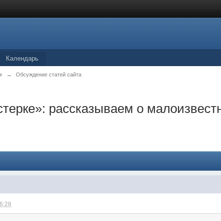
Календарь
м
→
Обсуждение статей сайта
стерке»: рассказываем о малоизвест
16:28