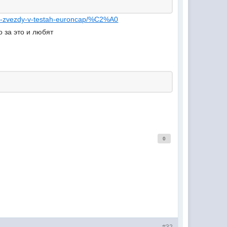
-tri-zvezdy-v-testah-euroncap/%C2%A0
о за это и любят
0