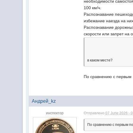
необходимости самостоят
100 км/ч.
Распознавание пешеходо
избежание наезда на них
Распознавание дорожных
скорости или запрет на 
в каком месте?
По сравнению с первым
Андрей_kz
инспектор
Отправлено
07 June 2026 - 
По сравнению с первым п