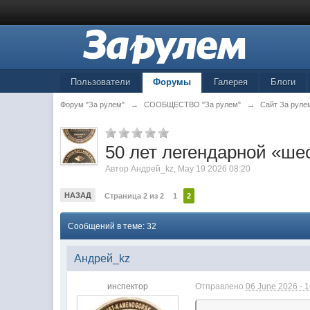
Пользователи
Форумы
Галерея
Блоги
Форум "За рулем"
→
СООБЩЕСТВО "За рулем"
→
Сайт За руле
50 лет легендарной «ше
Автор
Андрей_kz
,
May 19 2026 08:20
НАЗАД
Страница 2 из 2
1
2
Сообщений в теме: 32
Андрей_kz
инспектор
Отправлено
06 June 2026 - 