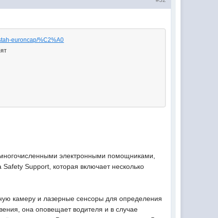
#32
v-testah-euroncap/%C2%A0
бят
е многочисленными электронными помощниками,
Safety Support, которая включает несколько
рную камеру и лазерные сенсоры для определения
вения, она оповещает водителя и в случае