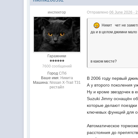
инспектор
Отправлено
06 June 2026 - 
Никит чет не заме
да и в целом джимни мало 
Гаражники
в каком месте?
7600 сообщений
Город
СПб
Ваше имя:
Никита
В 2006 году первый джим
Машина:
Nissan X-Trail T31
А у второго поколения уж
рестайл
Ну и кроме звездочек в е
Suzuki Jimny оснащён о
которые делают поездки
ключевых функций для о
Автоматическое торможе
расстояния до препятств