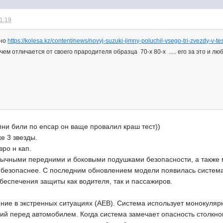
21:19
тно
https://kolesa.kz/content/news/novyj-suzuki-jimny-poluchil-vsego-tri-zvezdy-
чем отличается от своего прародителя образца 70-х 80-х ..... его за это и лю
ни били по encap он ваще провалил краш тест))
е 3 звезды.
вро н кап.
бычными передними и боковыми подушками безопасности, а такж
 безопаснее. С последним обновлением модели появилась система 
беспечения защиты как водителя, так и пассажиров.
ние в экстренных ситуациях (AEB). Система использует монокуля
ий перед автомобилем. Когда система замечает опасность столкно