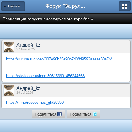
Форум "За рулем"
← Наука и Техника
Трансляция запуска пилотируемого корабля «...
Андрей_kz
27 Nov 2025
https://rutube.ru/video/007e96b35e90b7d08d9592aaeae30a7b/
https://vkvideo.ru/video-30315369_456244568
Андрей_kz
19 Jul 2026
https://t.me/roscosmos_gk/20360
Поделиться
Поделиться