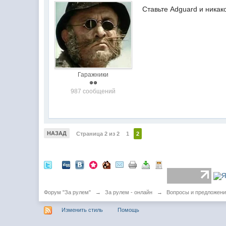
Ставьте Adguard и никако
Гаражники
987 сообщений
НАЗАД
Страница 2 из 2
1
2
Форум "За рулем"
→
За рулем - онлайн
→
Вопросы и предложени
Изменить стиль
Помощь