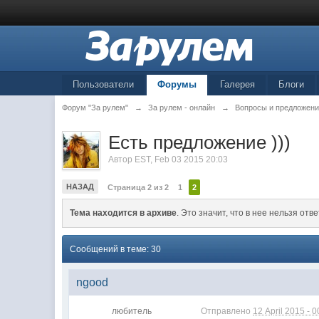
Пользователи
Форумы
Галерея
Блоги
Форум "За рулем"
→
За рулем - онлайн
→
Вопросы и предложени
Есть предложение )))
Автор
EST
,
Feb 03 2015 20:03
НАЗАД
Страница 2 из 2
1
2
Тема находится в архиве
. Это значит, что в нее нельзя отве
Сообщений в теме: 30
ngood
любитель
Отправлено
12 April 2015 - 0