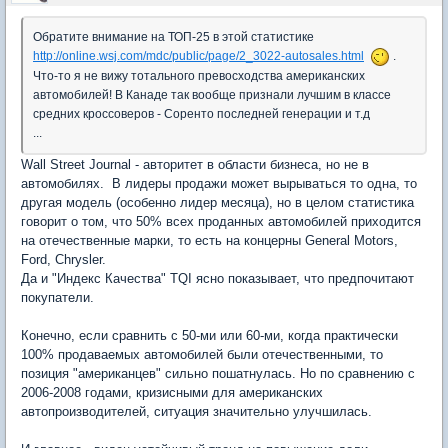
Обратите внимание на ТОП-25 в этой статистике
http://online.wsj.com/mdc/public/page/2_3022-autosales.html
.
Что-то я не вижу тотального превосходства американских
автомобилей! В Канаде так вообще признали лучшим в классе
средних кроссоверов - Соренто последней генерации и т.д
...
Wall Street Journal - авторитет в области бизнеса, но не в
автомобилях. В лидеры продажи может вырываться то одна, то
другая модель (особенно лидер месяца), но в целом статистика
говорит о том, что 50% всех проданных автомобилей приходится
на отечественные марки, то есть на концерны General Motors,
Ford, Chrysler.
Да и "Индекс Качества" TQI ясно показывает, что предпочитают
покупатели.
Конечно, если сравнить с 50-ми или 60-ми, когда практически
100% продаваемых автомобилей были отечественными, то
позиция "американцев" сильно пошатнулась. Но по сравнению с
2006-2008 годами, кризисными для американских
автопроизводителей, ситуация значительно улучшилась.