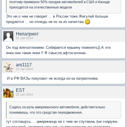
поэтому примерно 50% продаж автомобилей в США и Канаде
приходится на отечественные модели
Это ни о чем не говорит ... в России тоже Жигулей больше
продается ... но отнюдь не из за их качества
Непатриот
22 Jan 2014
Он под впечатлением..Собирается машину поменять)).А эти
янки,они такие янки !! Ф смысле,афтосалонах..
ars1117
22 Jan 2014
И в РФ ВАЗы покупают не всегда из-за патриотизма.
EST
22 Jan 2014
Садясь за руль американского автомобиля, действительно
понимаешь, что это средство передвижения,
тут соглашусь.....американца ни с чем не спутаешь (ни снаружи,
ни изнутри), нравится или нет, но впечатление он оставляет