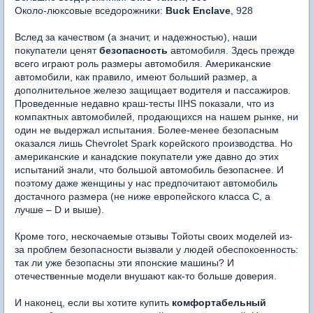
Около-люксовые вседорожники:
Buck Enclave
, 928
Вслед за качеством (а значит, и надежностью), наши
покупатели ценят
безопасность
автомобиля. Здесь прежде
всего играют роль размеры автомобиля. Американские
автомобили, как правило, имеют больший размер, а
дополнительное железо защищает водителя и пассажиров.
Проведенные недавно краш-тесты IIHS показали, что из
компактных автомобилей, продающихся на нашем рынке, ни
один не выдержал испытания. Более-менее безопасным
оказался лишь Chevrolet Spark корейского производства. Но
американские и канадские покупатели уже давно до этих
испытаний знали, что большой автомобиль безопаснее. И
поэтому даже женщины у нас предпочитают автомобиль
достачного размера (не ниже европейского класса С, а
лучше – D и выше).
Кроме того, нескочаемые отзывы Тойоты своих моделей из-
за проблем безопасности вызвали у людей обеспокоенность:
так ли уже безопасны эти японские машины? И
отечественные модели внушают как-то больше доверия.
И наконец, если вы хотите купить
комфортабельный