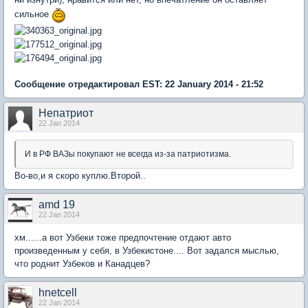
сильное
Сообщение отредактировал EST: 22 January 2014 - 21:52
Непатриот
22 Jan 2014
И в РФ ВАЗы покупают не всегда из-за патриотизма.
Во-во,и я скоро куплю.Второй..
amd 19
22 Jan 2014
хм......а вот Узбеки тоже предпочтение отдают авто
произведенным у себя, в Узбекистоне.... Вот задался мыслью,
что роднит Узбеков и Канадцев?
hnetcell
22 Jan 2014