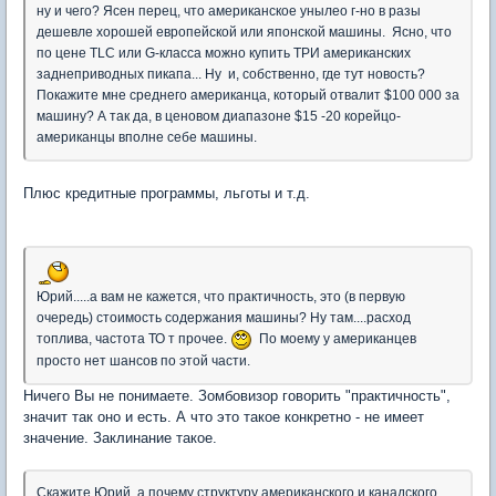
ну и чего? Ясен перец, что американское унылео г-но в разы
дешевле хорошей европейской или японской машины. Ясно, что
по цене TLC или G-класса можно купить ТРИ американских
заднеприводных пикапа... Ну и, собственно, где тут новость?
Покажите мне среднего американца, который отвалит $100 000 за
машину? А так да, в ценовом диапазоне $15 -20 корейцо-
американцы вполне себе машины.
Плюс кредитные программы, льготы и т.д.
Юрий.....а вам не кажется, что практичность, это (в первую
очередь) стоимость содержания машины? Ну там....расход
топлива, частота ТО т прочее.
По моему у американцев
просто нет шансов по этой части.
Ничего Вы не понимаете. Зомбовизор говорить "практичность",
значит так оно и есть. А что это такое конкретно - не имеет
значение. Заклинание такое.
Скажите,Юрий, а почему структуру американского и канадского