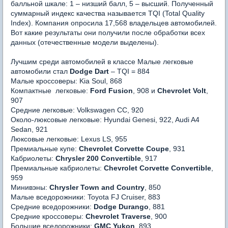
балльной шкале: 1 – низший балл, 5 – высший. Полученный
суммарный индекс качества называется TQI (Total Quality
Index). Компания опросила 17,568 владельцев автомобилей.
Вот какие результаты они получили после обработки всех
данных (отечественные модели выделены).
Лучшим среди автомобилей в классе Малые легковые
автомобили стал
Dodge Dart
– TQI = 884
Малые кроссоверы: Kia Soul, 868
Компактные легковые:
Ford Fusion
, 908 и
Chevrolet Volt
,
907
Средние легковые: Volkswagen CC, 920
Около-люксовые легковые: Hyundai Genesi, 922, Audi A4
Sedan, 921
Люксовые легковые: Lexus LS, 955
Премиальные купе:
Chevrolet Corvette Coupe
, 931
Кабриолеты:
Chrysler 200 Convertible
, 917
Премиальные кабриолеты:
Chevrolet Corvette Convertible
,
959
Минивэны:
Chrysler Town and Country
, 850
Малые вседорожники: Toyota FJ Cruiser, 883
Средние вседорожники:
Dodge Durango
, 881
Средние кроссоверы:
Chevrolet Traverse
, 900
Большие вседорожники:
GMC Yukon
, 893