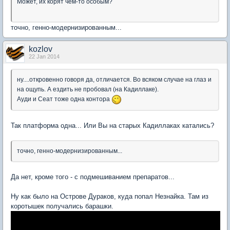
Может, их корят чем-то особым?
точно, генно-модернизированным...
kozlov
22 Jan 2014
ну....откровенно говоря да, отличается. Во всяком случае на глаз и
на ощупь. А ездить не пробовал (на Кадиллаке).
Ауди и Сеат тоже одна контора
Так платформа одна... Или Вы на старых Кадиллаках катались?
точно, генно-модернизированным...
Да нет, кроме того - с подмешиванием препаратов...
Ну как было на Острове Дураков, куда попал Незнайка. Там из
коротышек получались барашки.