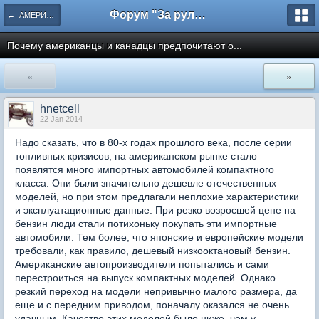
Форум "За рулем"
← АМЕРИКАНСКИЕ
Почему американцы и канадцы предпочитают о...
«
»
hnetcell
22 Jan 2014
Надо сказать, что в 80-х годах прошлого века, после серии
топливных кризисов, на американском рынке стало
появлятся много импортных автомобилей компактного
класса. Они были значительно дешевле отечественных
моделей, но при этом предлагали неплохие характеристики
и эксплуатационные данные. При резко возросшей цене на
бензин люди стали потихоньку покупать эти импортные
автомобили. Тем более, что японские и европейские модели
требовали, как правило, дешевый низкооктановый бензин.
Американские автопроизводители попытались и сами
перестроиться на выпуск компактных моделей. Однако
резкий переход на модели непривычно малого размера, да
еще и с передним приводом, поначалу оказался не очень
удачным. Качество этих моделей было ниже, чем у