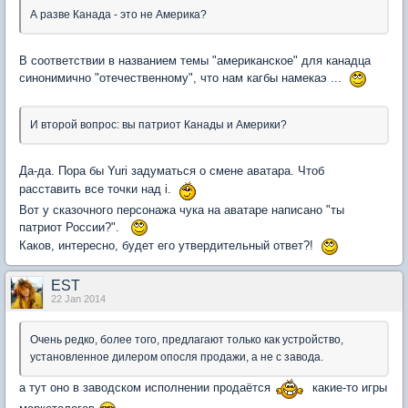
А разве Канада - это не Америка?
В соответствии в названием темы "американское" для канадца
синонимично "отечественному", что нам кагбы намекаэ ...
И второй вопрос: вы патриот Канады и Америки?
Да-да. Пора бы Yuri задуматься о смене аватара. Чтоб
расставить все точки над i.
Вот у сказочного персонажа чука на аватаре написано "ты
патриот России?".
Каков, интересно, будет его утвердительный ответ?!
EST
22 Jan 2014
Очень редко, более того, предлагают только как устройство,
установленное дилером опосля продажи, а не с завода.
а тут оно в заводском исполнении продаётся
какие-то игры