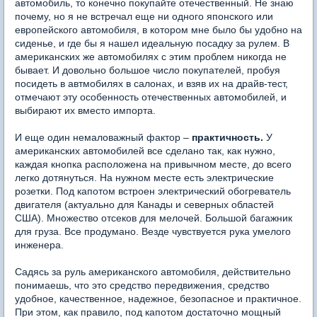
автомобиль, то конечно покупайте отечественный. Не знаю
почему, но я не встречал еще ни одного японского или
европейского автомобиля, в котором мне было бы удобно на
сиденье, и где бы я нашел идеальную посадку за рулем. В
американских же автомобилях с этим проблем никогда не
бывает. И довольно большое число покупателей, пробуя
посидеть в автмобилях в салонах, и взяв их на драйв-тест,
отмечают эту особенность отечественных автомобилей, и
выбирают их вместо импорта.
И еще один немаловажный фактор –
практичность.
У
американских автомобилей все сделано так, как нужно,
каждая кнопка расположена на привычном месте, до всего
легко дотянуться. На нужном месте есть электрические
розетки. Под капотом встроен электрический обогреватель
двигателя (актуально для Канады и северных областей
США). Множество отсеков для мелочей. Большой багажник
для груза. Все продумано. Везде чувствуется рука умелого
инженера.
Садясь за руль американского автомобиля, действительно
понимаешь, что это средство передвижения, средство
удобное, качественное, надежное, безопасное и практичное.
При этом, как правило, под капотом достаточно мощный