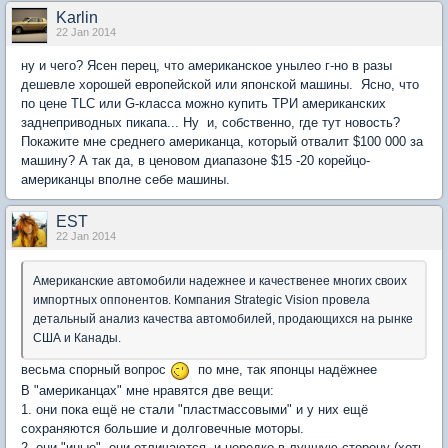
Karlin
22 Jan 2014
ну и чего? Ясен перец, что американское унылео г-но в разы
дешевле хорошей европейской или японской машины. Ясно, что
по цене TLC или G-класса можно купить ТРИ американских
заднеприводных пикапа... Ну и, собственно, где тут новость?
Покажите мне среднего американца, который отвалит $100 000 за
машину? А так да, в ценовом диапазоне $15 -20 корейцо-
американцы вполне себе машины.
EST
22 Jan 2014
Американские автомобили надежнее и качественее многих своих
импортных оппонентов. Компания Strategic Vision провела
детальный анализ качества автомобилей, продающихся на рынке
США и Канады.
весьма спорный вопрос
по мне, так японцы надёжнее
В "американцах" мне нравятся две вещи:
1. они пока ещё не стали "пластмассовыми" и у них ещё
сохраняются большие и долговечные моторы.
2. они "иные", они отличаются, и нередко в лучшую сторону (хоть