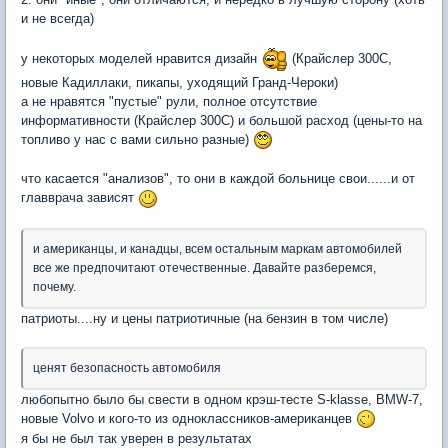
и не всегда)
у некоторых моделей нравится дизайн
(Крайслер 300С,
новые Кадиллаки, пикапы, уходящий Гранд-Чероки)
а не нравятся "пустые" рули, полное отсутствие
информативности (Крайслер 300С) и большой расход (цены-то на
топливо у нас с вами сильно разные)
что касается "анализов", то они в каждой больнице свои......и от
главврача зависят
и американцы, и канадцы, всем остальным маркам автомобилей
все же предпочитают отечественные. Давайте разберемся,
почему.
патриоты....ну и цены патриотичные (на бензин в том числе)
ценят безопасность автомобиля
любопытно было бы свести в одном крэш-тесте S-klasse, BMW-7,
новые Volvo и кого-то из одноклассников-американцев
я бы не был так уверен в результатах