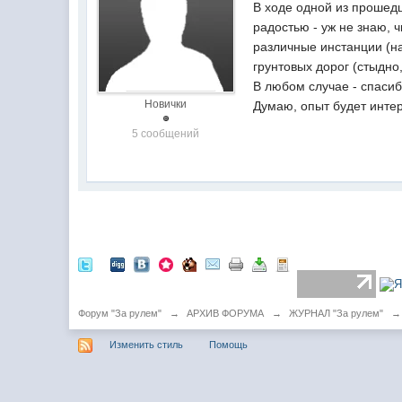
В ходе одной из прошед
радостью - уж не знаю, 
различные инстанции (на
грунтовых дорог (стыдно,
В любом случае - спасиб
Новички
Думаю, опыт будет интер
5 сообщений
Форум "За рулем"
→
АРХИВ ФОРУМА
→
ЖУРНАЛ "За рулем"
→
Изменить стиль
Помощь