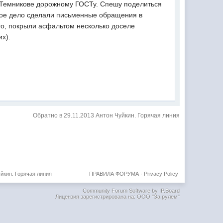
е Темникове дорожному ГОСТу. Спешу поделиться
 свое дело сделали письменные обращения в
ого, покрыли асфальтом несколько доселе
их).
Обратно в 29.11.2013 Антон Чуйкин. Горячая линия
уйкин. Горячая линия
ПРАВИЛА ФОРУМА
·
Privacy Policy
Community Forum Software by IP.Board
Лицензия зарегистрирована на: ООО "За рулем"