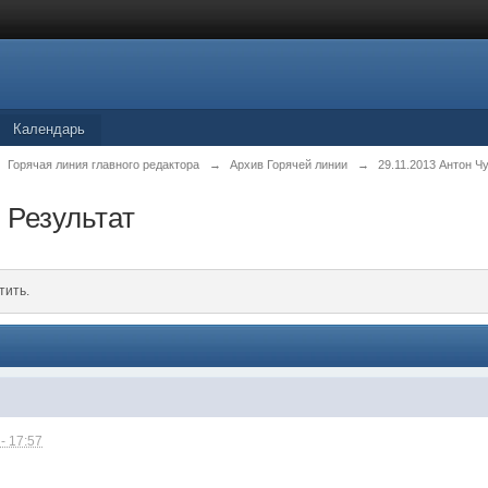
Календарь
Горячая линия главного редактора
→
Архив Горячей линии
→
29.11.2013 Антон Ч
 Результат
тить.
- 17:57