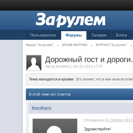
Пользователи
Форумы
Галерея
Блоги
Форум "За рулем"
→
АРХИВ ФОРУМА
→
ЖУРНАЛ "За рулем"
→
Дорожный гост и дороги.
Автор
theothers
,
Oct 01 2013 17:57
Тема находится в архиве
. Это значит, что в нее нельзя отве
В этой теме нет ответов
theothers
Отправлено
01 October 2013 
Здравствуйте!