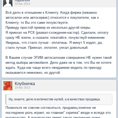
19 Apr 2013
Всё дело в отношении к Клиенту. Когда фирма (неважно:
автосалон или автосервис) относится к покупателю, как к
Клиенту, то Вы это сами почувствуете.
Приведу простой пример из несколько другой оперы.
Я приехал на РСК (развал-схождение-кастор). Сделали, оплату
сразу НЕ взяли, а сказали: покатайся, почувствуй изменение.
Увидишь, что стало лучше - оплатишь. Я минут 5 ездил, да,
стало лучше. Приехал, оплатил, уехал довольный.
В Вашем случае ЭТИМ автосалонам совершенно НЕ нужен такой
метод выбора автомобиля. Дело даже не в том, что Вы не хотите
ждать. Куда как чаще всего ожидаемая модель по приходу
оказывается немножко, но другой.
Клубничка
19 Apr 2013
Ну, знаете, дело в количестве нулей, а в качествах продавца.
Позвольте не совсем согласиться, продавец конечно не
последнюю роль играет, но главная" скрипка" везде и всегда это
руководство. А руководство имеет такую тенденцию очень