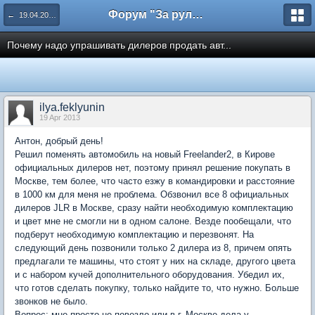
Форум "За рулем"
← 19.04.2013 АнтонЧуйкин. Горячая линия
Почему надо упрашивать дилеров продать авт...
ilya.feklyunin
19 Apr 2013
Антон, добрый день!
Решил поменять автомобиль на новый Freelander2, в Кирове
официальных дилеров нет, поэтому принял решение покупать в
Москве, тем более, что часто езжу в командировки и расстояние
в 1000 км для меня не проблема. Обзвонил все 8 официальных
дилеров JLR в Москве, сразу найти необходимую комплектацию
и цвет мне не смогли ни в одном салоне. Везде пообещали, что
подберут необходимую комплектацию и перезвонят. На
следующий день позвонили только 2 дилера из 8, причем опять
предлагали те машины, что стоят у них на складе, другого цвета
и с набором кучей дополнительного оборудования. Убедил их,
что готов сделать покупку, только найдите то, что нужно. Больше
звонков не было.
Вопрос: мне просто не повезло или в г. Москве дела у