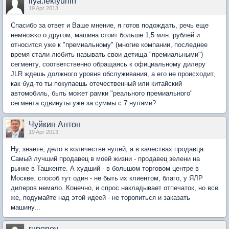
ilya.feklyunin
19 Apr 2013
Спасибо за ответ и Ваше мнение, я готов подождать, речь еще
немножко о другом, машина стоит больше 1,5 млн. рублей и
относится уже к "премиальному" (многие компании, последнее
время стали любить называть свои детища "премиальными")
сегменту, соответственно обращаясь к официальному дилеру
JLR ждешь должного уровня обслуживания, а его не происходит,
как буд-то ты покупаешь отечественный или китайский
автомобиль, быть может рамки "реального премиального"
сегмента сдвинуты уже за суммы с 7 нулями?
Чуйкин Антон
19 Apr 2013
Ну, знаете, дело в количестве нулей, а в качествах продавца.
Самый лучший продавец в моей жизни - продавец зелени на
рынке в Ташкенте. А худший - в большом торговом центре в
Москве. способ тут один - не быть их клиентом, благо, у ЯЛР
дилеров немало. Конечно, и спрос накладывает отпечаток, но все
же, подумайте над этой идеей - не торопиться и заказать
машину...
ruponov