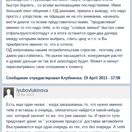
быстро борзеть , со всеми вытекающими последствиями. Имея
большой опыт общения с ОД разными, пришла к выводу, что надо
просто с упорством, не обращая ни на что внимание, начинать
вести диалог со всеми представительствами, "продавливая"
именно то что надо тебе, а по ходу "слабые звенья" быстро сами
отфильтруются/отпадут и в итоге останется один-два дилера
между которыми можно выбрать, сбить цену и т.л. и Вы
приобретете именно то, что и хотели.
ОД избалованы нашим потребительским спросом , поэтому уже
давно расслабились. Но рынок насыщается, конкуренция растет
и думаю дальше не так всё шоколадно будет. Может и начнут
пересматривать свое отношение к клиенту.
Сообщение отредактировал Клубничка: 19 April 2013 - 17:58
lyubovlukinova
19 Apr 2013
Есть еще один нюанс : когда заказываешь то, что нужно именно
тебе и встаешь в очередь, обязательно найдется какой-нибудь
чел, который захочет то же, что уже заказал ты. И просто тупо
предложит денег за " ускорение процесса" доставки автомобиля.
Выстраивается еще одна очередь из тех, кто без очереди. А тебя