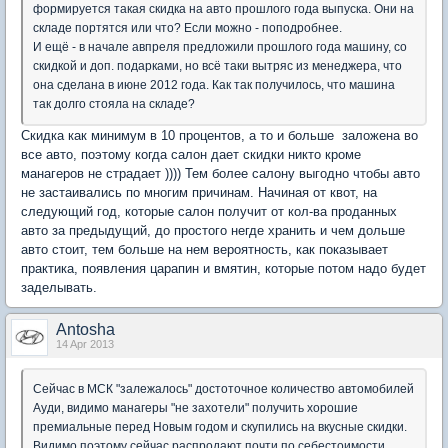
формируется такая скидка на авто прошлого года выпуска. Они на
складе портятся или что? Если можно - поподробнее.
И ещё - в начале авпреля предложили прошлого года машину, со
скидкой и доп. подарками, но всё таки вытряс из менеджера, что
она сделана в июне 2012 года. Как так получилось, что машина
так долго стояла на складе?
Скидка как минимум в 10 процентов, а то и больше заложена во
все авто, поэтому когда салон дает скидки никто кроме
манагеров не страдает )))) Тем более салону выгодно чтобы авто
не застаивались по многим причинам. Начиная от квот, на
следующий год, которые салон получит от кол-ва проданных
авто за предыдущий, до простого негде хранить и чем дольше
авто стоит, тем больше на нем вероятность, как показывает
практика, появления царапин и вмятин, которые потом надо будет
заделывать.
Antosha
14 Apr 2013
Сейчас в МСК "залежалось" достоточное количество автомобилей
Ауди, видимо манагеры "не захотели" получить хорошие
премиальные перед Новым годом и скупились на вкусные скидки.
Видимо поэтому сейчас распродают почти по себестоимости