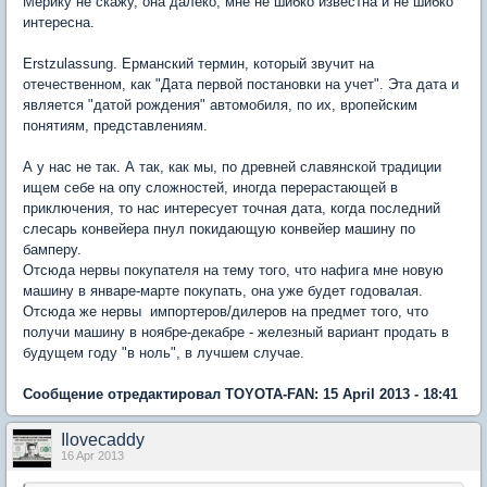
Мерику не скажу, она далеко, мне не шибко известна и не шибко
интересна.
Erstzulassung. Ерманский термин, который звучит на
отечественном, как "Дата первой постановки на учет". Эта дата и
является "датой рождения" автомобиля, по их, вропейским
понятиям, представлениям.
А у нас не так. А так, как мы, по древней славянской традиции
ищем себе на опу сложностей, иногда перерастающей в
приключения, то нас интересует точная дата, когда последний
слесарь конвейера пнул покидающую конвейер машину по
бамперу.
Отсюда нервы покупателя на тему того, что нафига мне новую
машину в январе-марте покупать, она уже будет годовалая.
Отсюда же нервы импортеров/дилеров на предмет того, что
получи машину в ноябре-декабре - железный вариант продать в
будущем году "в ноль", в лучшем случае.
Сообщение отредактировал TOYOTA-FAN: 15 April 2013 - 18:41
Ilovecaddy
16 Apr 2013