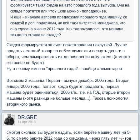
формируется такая скидка на авто прошлого года выпуска. Они на
складе портятся или что? Если можно - поподробнее.
И ещё - в начале авпреля предложили прошлого года машину, со
скидкой и доп. подарками, но всё таки вытряс из менеджера, что
она сделана в июне 2012 года. Как так получилось, что машина
так долго стояла на складе?
Скидка формируется за счет пожертвования накруткой. Лучше
продать лежалый товар по себестоимости и вернуть деньги в
оборот, чем замораживать их до появления покупателя (а может
его вовсе не будет).
Ну а почему именно "прошлого года2 - вообще элементарно.
Возъмем 2 машины. Первая - выпуск декабрь 2005 года. Вторая
январь 2006 года. Так вот, когда будете продавать, первая
машина будет оцениваться 2005 г/в., т.е. на ГОД старше второй
машины (хотя разница не больше месяца...). Такова психология
вторичного рынка.
DR.GRE
14 Apr 2013
смотря сколько вы будете ездить, если берете машину лет на 5-
6, то смело берите 2012 года со скидками, через пять лет +/- год