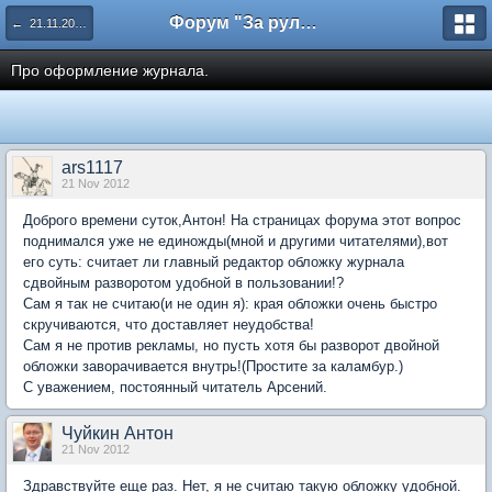
Форум "За рулем"
← 21.11.2012 Антон Чуйкин. Горячая линия
Про оформление журнала.
ars1117
21 Nov 2012
Доброго времени суток,Антон! На страницах форума этот вопрос
поднимался уже не единожды(мной и другими читателями),вот
его суть: считает ли главный редактор обложку журнала
сдвойным разворотом удобной в пользовании!?
Сам я так не считаю(и не один я): края обложки очень быстро
скручиваются, что доставляет неудобства!
Сам я не против рекламы, но пусть хотя бы разворот двойной
обложки заворачивается внутрь!(Простите за каламбур.)
С уважением, постоянный читатель Арсений.
Чуйкин Антон
21 Nov 2012
Здравствуйте еще раз. Нет, я не считаю такую обложку удобной.