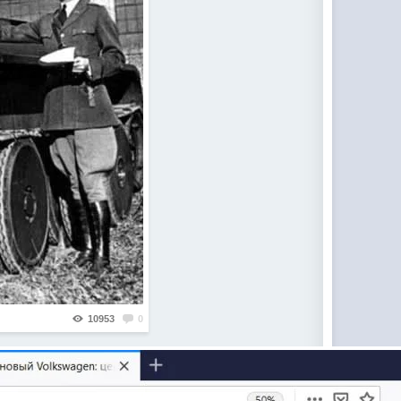
10953
0