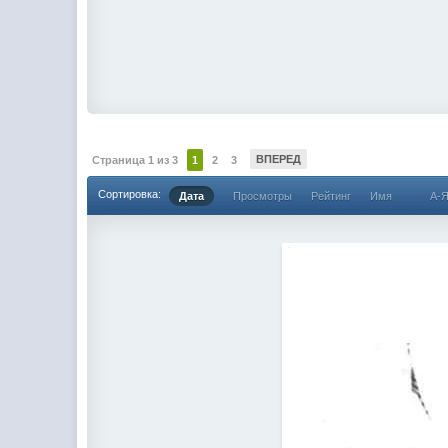
ВПЕРЕД
Страница 1 из 3
1
2
3
Сортировка:
Дата
Просмотры
Рейтинг
Имя
А-