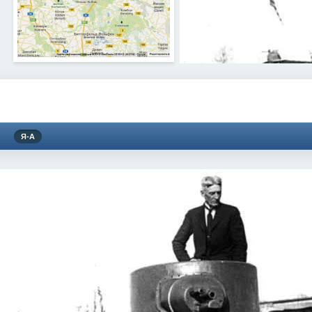
Я
Я-А