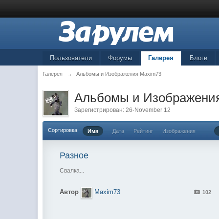
Пользователи
Форумы
Галерея
Блоги
Галерея
→
Альбомы и Изображения Maxim73
Альбомы и Изображени
Зарегистрирован: 26-November 12
Сортировка:
Имя
Дата
Рейтинг
Изображения
Разное
Свалка...
Автор
Maxim73
102