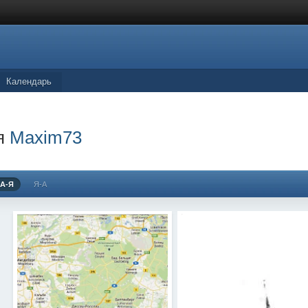
Календарь
я
Maxim73
А-Я
Я-А