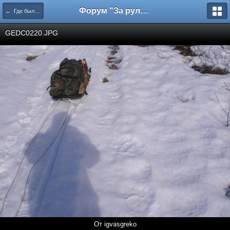
Форум "За рулем"
← Где был,что видел
GEDC0220.JPG
От igvasgreko