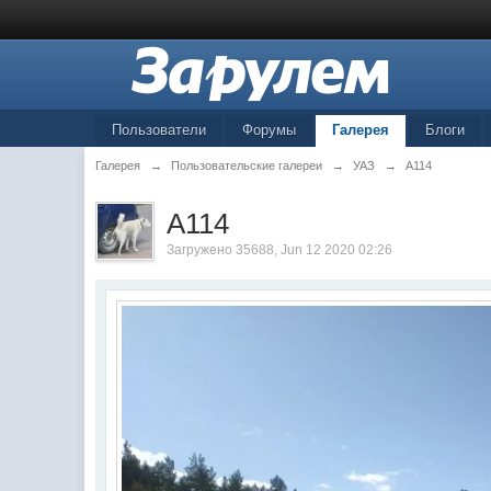
Пользователи
Форумы
Галерея
Блоги
Галерея
→
Пользовательские галереи
→
УАЗ
→
А114
А114
Загружено
35688
, Jun 12 2020 02:26