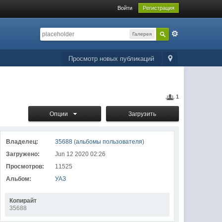
Войти
Регистрация
Галерея
Просмотр новых публикаций
1
Опции
Загрузить
Владелец:
35688
(
альбомы пользователя
)
Загружено:
Jun 12 2020 02:26
Просмотров:
11525
Альбом:
УАЗ
Копирайт
35688