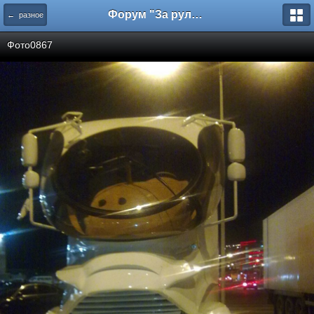
Форум "За рулем"
← разное
Фото0867