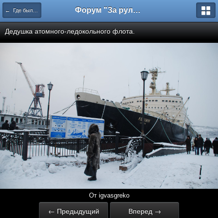
Форум "За рулем"
← Где был,что видел
Дедушка атомного-ледокольного флота.
От igvasgreko
← Предыдущий
Вперед →