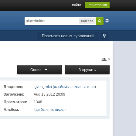
Войти
Регистрация
Галерея
Просмотр новых публикаций
0
Опции
Загрузить
Владелец:
igvasgreko
(
альбомы пользователя
)
Загружено:
Aug 13 2012 20:09
Просмотров:
1348
Альбом:
Где был,что видел