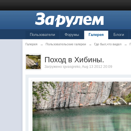
Пользователи
Форумы
Галерея
Блоги
Галерея
→
Пользовательские галереи
→
Где был,что видел
→
Поход в Хибины.
Загружено
igvasgreko
, Aug 13 2012 20:09